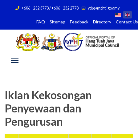
+606 - 232 3773 / +606 - 232 2778
ydp@mphtj.gov.my
FAQ
Sitemap
Feedback
Directory
Contact Us
Iklan Kekosongan
Penyewaan dan
Pengurusan