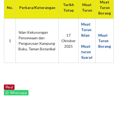
Muat
Tarikh
Muat
No.
Perkara/Keterangan
Turun
Tutup
Turun
Borang
Muat
Turun
Iklan Kekosongan
17
Iklan
Muat
Penyewaan dan
1
Oktober
Turun
Pengurusan Kampung
2025
Muat
Borang
Buku, Taman Botanikal
turun
Syarat
Whatsapp