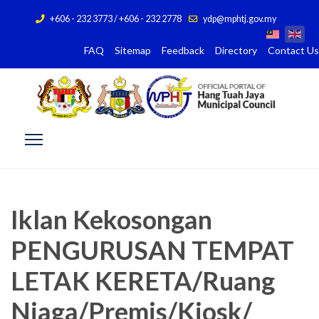
+606 - 232 3773 / +606 - 232 2778
ydp@mphtj.gov.my
FAQ
Sitemap
Feedback
Directory
Contact Us
Iklan Kekosongan
PENGURUSAN TEMPAT
LETAK KERETA/Ruang
Niaga/Premis/Kiosk/