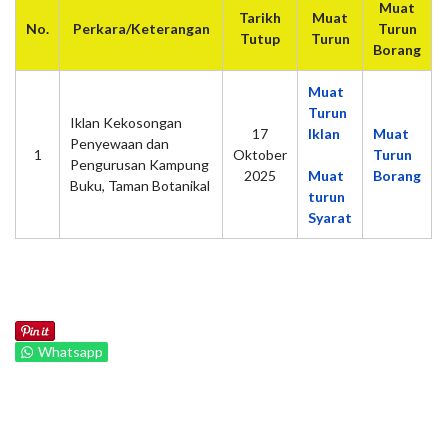
Muat
Tarikh
Muat
No.
Perkara/Keterangan
Turun
Tutup
Turun
Borang
Muat
Turun
Iklan Kekosongan
17
Iklan
Muat
Penyewaan dan
1
Oktober
Turun
Pengurusan Kampung
2025
Muat
Borang
Buku, Taman Botanikal
turun
Syarat
Whatsapp