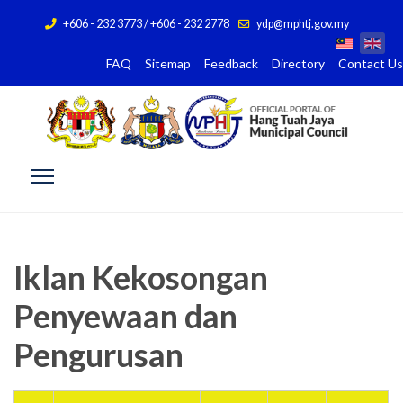
+606 - 232 3773 / +606 - 232 2778
ydp@mphtj.gov.my
FAQ
Sitemap
Feedback
Directory
Contact Us
Iklan Kekosongan
Penyewaan dan
Pengurusan