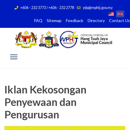
+606 - 232 3773 / +606 - 232 2778
ydp@mphtj.gov.my
FAQ
Sitemap
Feedback
Directory
Contact Us
Iklan Kekosongan
Penyewaan dan
Pengurusan