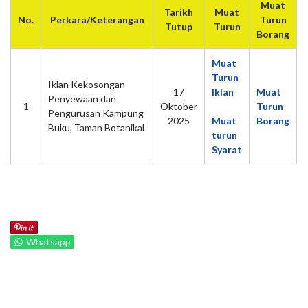
Muat
Tarikh
Muat
No.
Perkara/Keterangan
Turun
Tutup
Turun
Borang
Muat
Turun
Iklan Kekosongan
17
Iklan
Muat
Penyewaan dan
1
Oktober
Turun
Pengurusan Kampung
2025
Muat
Borang
Buku, Taman Botanikal
turun
Syarat
Whatsapp