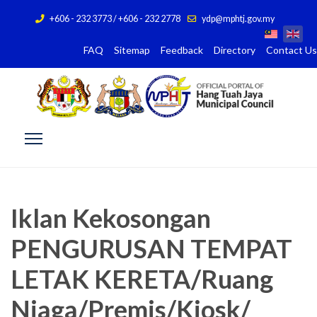
+606 - 232 3773 / +606 - 232 2778
ydp@mphtj.gov.my
FAQ
Sitemap
Feedback
Directory
Contact Us
Iklan Kekosongan
PENGURUSAN TEMPAT
LETAK KERETA/Ruang
Niaga/Premis/Kiosk/