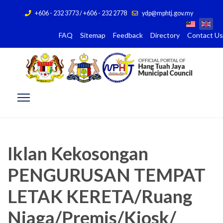
+606 - 232 3773 / +606 - 232 2778
ydp@mphtj.gov.my
FAQ
Sitemap
Feedback
Directory
Contact Us
Iklan Kekosongan
PENGURUSAN TEMPAT
LETAK KERETA/Ruang
Niaga/Premis/Kiosk/