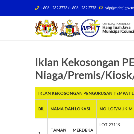
+606 - 232 3773 / +606 - 232 2778
ydp@mphtj.gov.
Iklan Kekosongan
Niaga/Premis/Kiosk
IKLAN KEKOSONGAN PENGURUSAN TEMPAT LE
BIL
NAMA DAN LOKASI
NO. LOT/MUKIM
LOT 27119
TAMAN MERDEKA
1