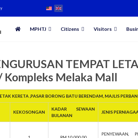
my
MPHTJ
Citizens
Visitors
Busi
 PENGURUSAN TEMPAT LET
/ Kompleks Melaka Mall
TAK KERETA ,PASAR BORONG BATU BERENDAM, MAJLIS PERBA
KADAR SEWAAN
KEKOSONGAN
JENIS PERNIAGA
BULANAN
PENYEWAAN, P
1
RM 10,000.00