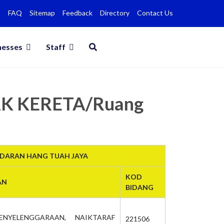
FAQ
Sitemap
Feedback
Directory
Contact Us
nesses
Staff
AK KERETA/Ruang
NDARAN HANG TUAH JAYA
KOD
AN
BIDANG
ENYELENGGARAAN, NAIKTARAF
221506