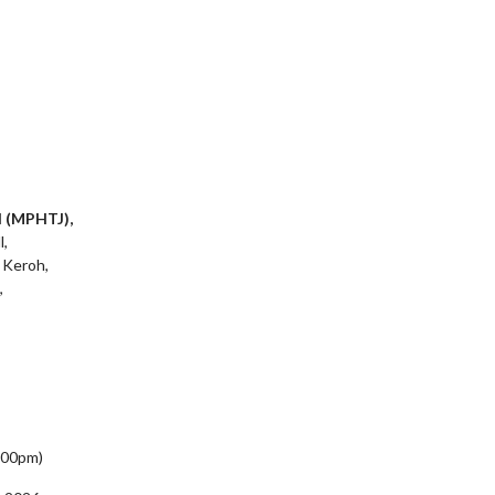
l (MPHTJ),
l,
 Keroh,
,
5:00pm)