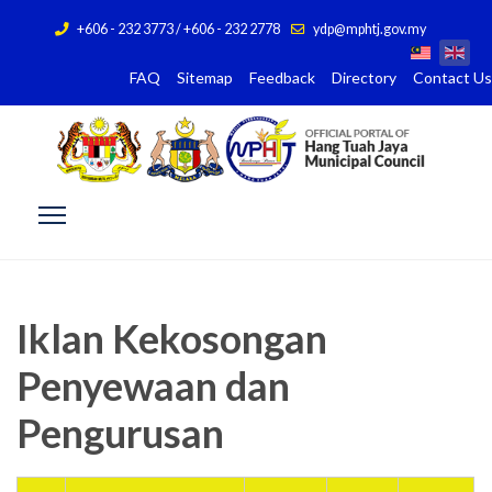
+606 - 232 3773 / +606 - 232 2778
ydp@mphtj.gov.my
FAQ
Sitemap
Feedback
Directory
Contact Us
Iklan Kekosongan
Penyewaan dan
Pengurusan