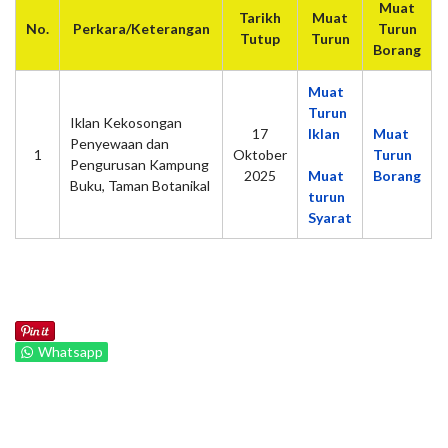
Muat
Tarikh
Muat
No.
Perkara/Keterangan
Turun
Tutup
Turun
Borang
Muat
Turun
Iklan Kekosongan
17
Iklan
Muat
Penyewaan dan
1
Oktober
Turun
Pengurusan Kampung
2025
Muat
Borang
Buku, Taman Botanikal
turun
Syarat
Whatsapp