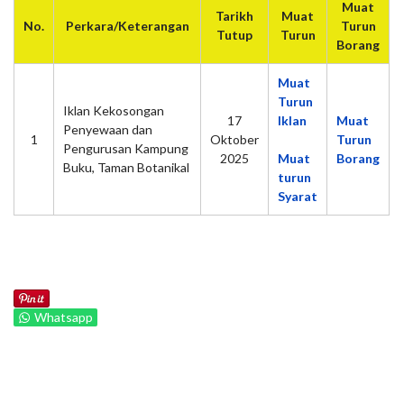
Muat
Tarikh
Muat
No.
Perkara/Keterangan
Turun
Tutup
Turun
Borang
Muat
Turun
Iklan Kekosongan
17
Iklan
Muat
Penyewaan dan
1
Oktober
Turun
Pengurusan Kampung
2025
Muat
Borang
Buku, Taman Botanikal
turun
Syarat
Whatsapp