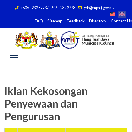
+606 - 232 3773 / +606 - 232 2778
ydp@mphtj.gov.my
FAQ
Sitemap
Feedback
Directory
Contact Us
Iklan Kekosongan
Penyewaan dan
Pengurusan