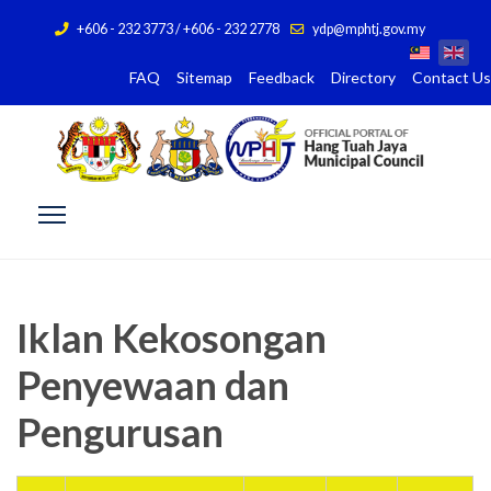
+606 - 232 3773 / +606 - 232 2778
ydp@mphtj.gov.my
FAQ
Sitemap
Feedback
Directory
Contact Us
Iklan Kekosongan
Penyewaan dan
Pengurusan