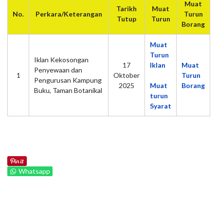
Muat
Tarikh
Muat
No.
Perkara/Keterangan
Turun
Tutup
Turun
Borang
Muat
Turun
Iklan Kekosongan
17
Iklan
Muat
Penyewaan dan
1
Oktober
Turun
Pengurusan Kampung
2025
Muat
Borang
Buku, Taman Botanikal
turun
Syarat
Whatsapp