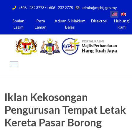
+606 - 232 3773 / +606 - 232 2778
admin@mphtj.gov.my
Soalan
Peta
Aduan & Maklum
Direktori
Hubungi
Lazim
Laman
Balas
Kami
Iklan Kekosongan
Pengurusan Tempat Letak
Kereta Pasar Borong