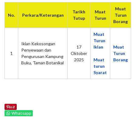
Muat
Tarikh
Muat
No.
Perkara/Keterangan
Turun
Tutup
Turun
Borang
Muat
Turun
Iklan Kekosongan
17
Iklan
Muat
Penyewaan dan
1
Oktober
Turun
Pengurusan Kampung
2025
Muat
Borang
Buku, Taman Botanikal
turun
Syarat
Whatsapp