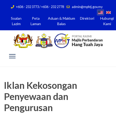
+606 - 232 3773 / +606 - 232 2778
admin@mphtj.gov.my
Soalan
Peta
Aduan & Maklum
Direktori
Hubungi
Lazim
Laman
Balas
Kami
Iklan Kekosongan
Penyewaan dan
Pengurusan