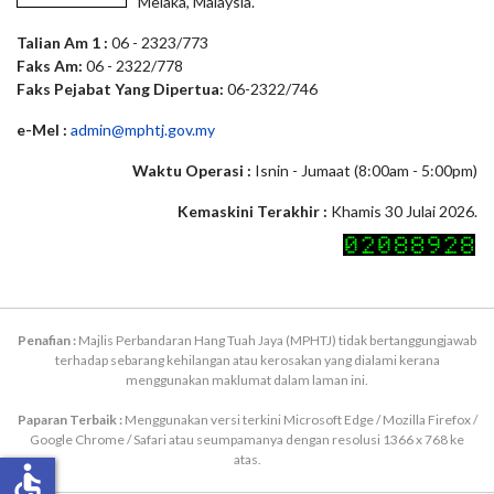
Melaka, Malaysia.
Talian Am 1 :
06 - 2323/773
Faks Am:
06 - 2322/778
Faks Pejabat Yang Dipertua:
06-2322/746
e-Mel :
admin@mphtj.gov.my
Waktu Operasi :
Isnin - Jumaat (8:00am - 5:00pm)
Kemaskini Terakhir :
Khamis 30 Julai 2026.
Penafian :
Majlis Perbandaran Hang Tuah Jaya (MPHTJ) tidak bertanggungjawab
terhadap sebarang kehilangan atau kerosakan yang dialami kerana
menggunakan maklumat dalam laman ini.
Paparan Terbaik :
Menggunakan versi terkini Microsoft Edge / Mozilla Firefox /
Google Chrome / Safari atau seumpamanya dengan resolusi 1366 x 768 ke
atas.
accessible