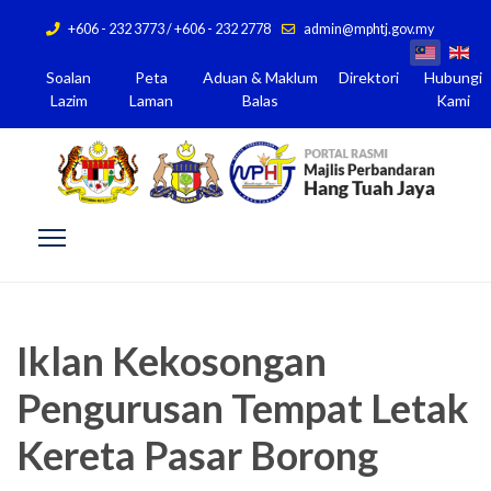
+606 - 232 3773 / +606 - 232 2778
admin@mphtj.gov.my
Soalan
Peta
Aduan & Maklum
Direktori
Hubungi
Lazim
Laman
Balas
Kami
Iklan Kekosongan
Pengurusan Tempat Letak
Kereta Pasar Borong