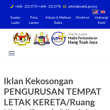
+606 - 232 3773 / +606 - 232 2778
admin@mphtj.gov.my
Soalan
Peta
Aduan & Maklum
Direktori
Hubungi
Lazim
Laman
Balas
Kami
Iklan Kekosongan
PENGURUSAN TEMPAT
LETAK KERETA/Ruang