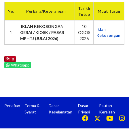
Tarikh
No.
Perkara/Keterangan
Muat Turun
Tutup
IKLAN KEKOSONGAN
10
Iklan
1
GERAI / KIOSK / PASAR
OGOS
Kekosongan
MPHTJ (JULAI 2026)
2026
Whatsapp
Penafian
Terma &
Dasar
Dasar
Pautan
Syarat
Keselamatan
Privasi
Kerajaan