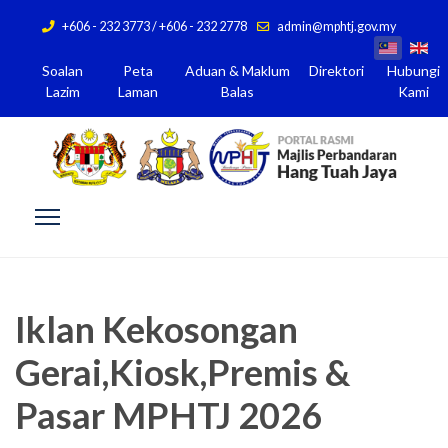
+606 - 232 3773 / +606 - 232 2778
admin@mphtj.gov.my
Soalan
Peta
Aduan & Maklum
Direktori
Hubungi
Lazim
Laman
Balas
Kami
Iklan Kekosongan
Gerai,Kiosk,Premis &
Pasar MPHTJ 2026