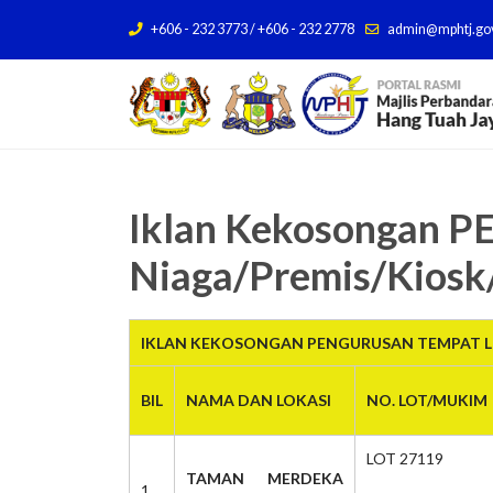
+606 - 232 3773 / +606 - 232 2778
admin@mphtj.go
Iklan Kekosongan
Niaga/Premis/Kiosk
IKLAN KEKOSONGAN PENGURUSAN TEMPAT LE
BIL
NAMA DAN LOKASI
NO. LOT/MUKIM
LOT 27119
TAMAN MERDEKA
1