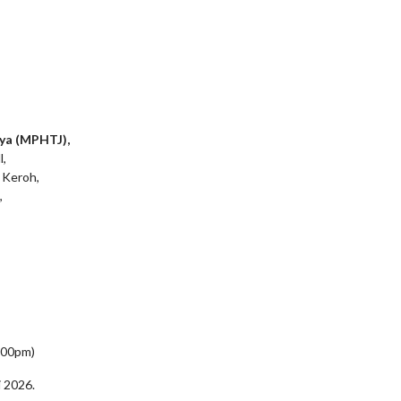
ya (MPHTJ),
l,
 Keroh,
,
5:00pm)
i 2026.