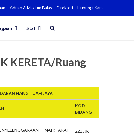
man
Aduan & Maklum Balas
Direktori
Hubungi Kami
agaan
Staf
AK KERETA/Ruang
NDARAN HANG TUAH JAYA
KOD
AN
BIDANG
ENYELENGGARAAN, NAIKTARAF
221506