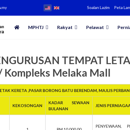
Soalan Lazim
Peta La
v.my
MPHTJ
Rakyat
Pelawat
Perni
 PENGURUSAN TEMPAT LET
/ Kompleks Melaka Mall
TAK KERETA ,PASAR BORONG BATU BERENDAM, MAJLIS PERBA
KADAR SEWAAN
KEKOSONGAN
JENIS PERNIAGA
BULANAN
PENYEWAAN, P
1
RM 10,000.00