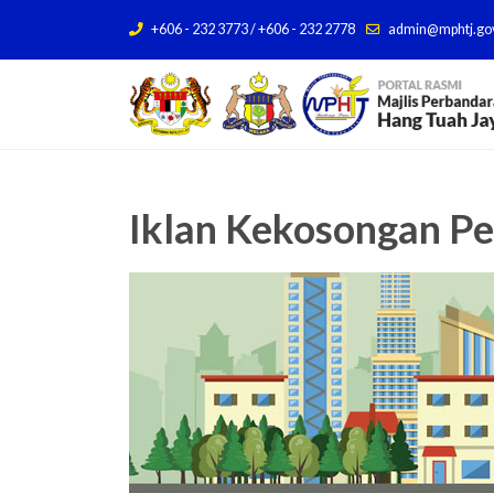
+606 - 232 3773 / +606 - 232 2778
admin@mphtj.go
Iklan Kekosongan Pe