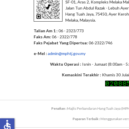
SF-01, Aras 2, Kompleks Melaka Mal
Jalan Tun Abdul Razak - Lebuh Ayer
Hang Tuah Jaya, 75450, Ayer Keroh
Melaka, Malaysia.
Talian Am 1 :
06 - 2323/773
Faks Am:
06 - 2322/778
Faks Pejabat Yang Dipertua:
06-2322/746
e-Mel :
admin@mphtj.gov.my
Waktu Operasi :
Isnin - Jumaat (8:00am - 
Kemaskini Terakhir :
Khamis 30 Jula
Penafian :
Majlis Perbandaran Hang Tuah Jaya (MPH
Paparan Terbaik :
Menggunakan versi 
accessible