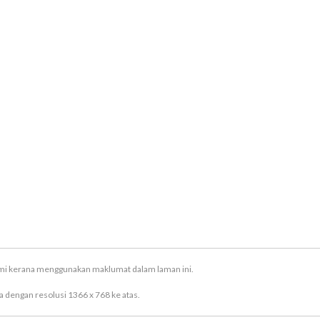
ami kerana menggunakan maklumat dalam laman ini.
 dengan resolusi 1366 x 768 ke atas.