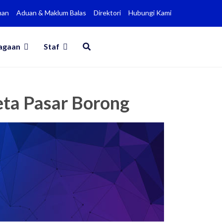
man
Aduan & Maklum Balas
Direktori
Hubungi Kami
agaan
Staf
eta Pasar Borong