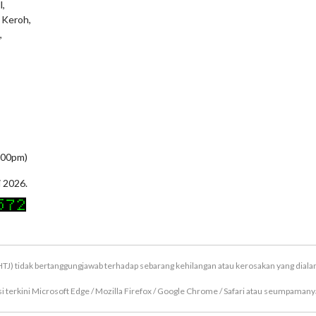
l,
 Keroh,
,
5:00pm)
i 2026.
TJ) tidak bertanggungjawab terhadap sebarang kehilangan atau kerosakan yang dial
terkini Microsoft Edge / Mozilla Firefox / Google Chrome / Safari atau seumpamanya