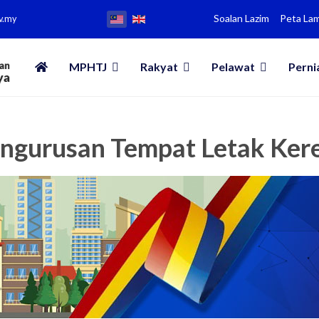
Soalan Lazim
Peta La
v.my
MPHTJ
Rakyat
Pelawat
Perni
ngurusan Tempat Letak Ker