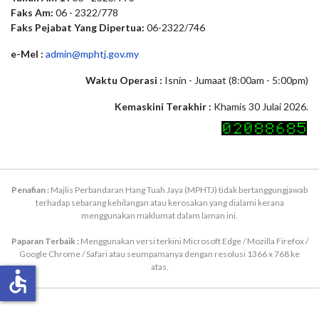
Faks Am:
06 - 2322/778
Faks Pejabat Yang Dipertua:
06-2322/746
e-Mel :
admin@mphtj.gov.my
Waktu Operasi :
Isnin - Jumaat (8:00am - 5:00pm)
Kemaskini Terakhir :
Khamis 30 Julai 2026.
Penafian :
Majlis Perbandaran Hang Tuah Jaya (MPHTJ) tidak bertanggungjawab
terhadap sebarang kehilangan atau kerosakan yang dialami kerana
menggunakan maklumat dalam laman ini.
Paparan Terbaik :
Menggunakan versi terkini Microsoft Edge / Mozilla Firefox /
Google Chrome / Safari atau seumpamanya dengan resolusi 1366 x 768 ke
atas.
accessible
Hakcipta Terpelihara © 2026 Majlis Perbandaran Hang Tuah Jaya (MPHTJ)