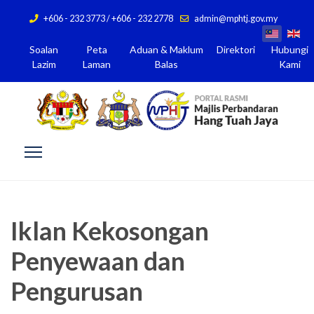
+606 - 232 3773 / +606 - 232 2778
admin@mphtj.gov.my
Soalan
Peta
Aduan & Maklum
Direktori
Hubungi
Lazim
Laman
Balas
Kami
Iklan Kekosongan
Penyewaan dan
Pengurusan