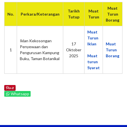
Muat
Tarikh
Muat
No.
Perkara/Keterangan
Turun
Tutup
Turun
Borang
Muat
Turun
Iklan Kekosongan
17
Iklan
Muat
Penyewaan dan
1
Oktober
Turun
Pengurusan Kampung
2025
Muat
Borang
Buku, Taman Botanikal
turun
Syarat
Whatsapp