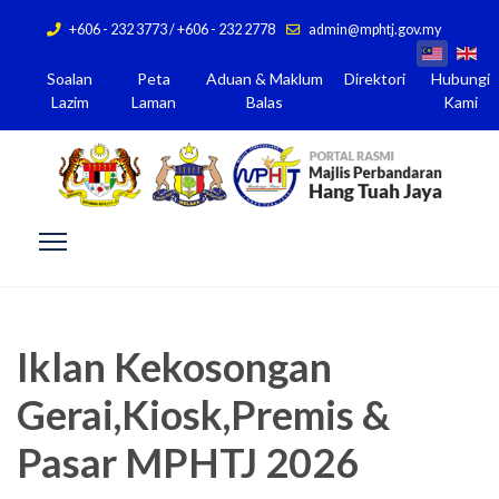
+606 - 232 3773 / +606 - 232 2778
admin@mphtj.gov.my
Soalan
Peta
Aduan & Maklum
Direktori
Hubungi
Lazim
Laman
Balas
Kami
Iklan Kekosongan
Gerai,Kiosk,Premis &
Pasar MPHTJ 2026