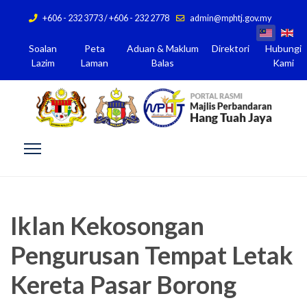
+606 - 232 3773 / +606 - 232 2778
admin@mphtj.gov.my
Soalan
Peta
Aduan & Maklum
Direktori
Hubungi
Lazim
Laman
Balas
Kami
Iklan Kekosongan
Pengurusan Tempat Letak
Kereta Pasar Borong