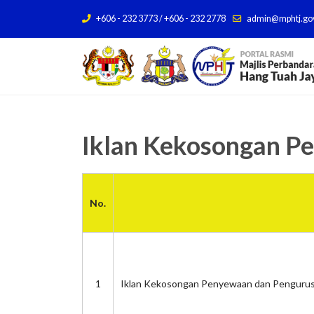
+606 - 232 3773 / +606 - 232 2778
admin@mphtj.go
Iklan Kekosongan P
No.
1
Iklan Kekosongan Penyewaan dan Pengurus