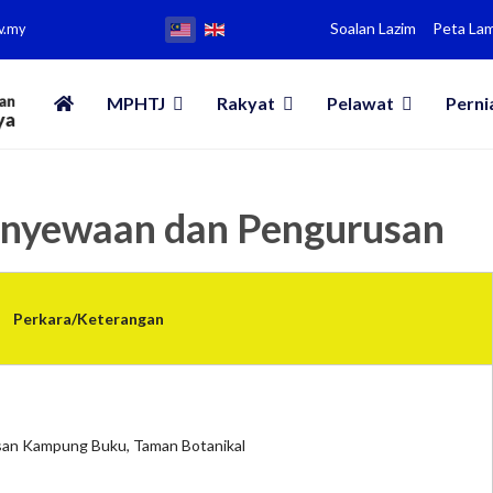
Soalan Lazim
Peta La
v.my
MPHTJ
Rakyat
Pelawat
Perni
enyewaan dan Pengurusan
Perkara/Keterangan
an Kampung Buku, Taman Botanikal