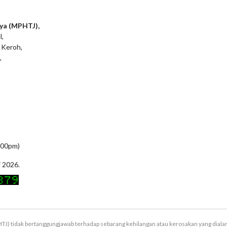
ya (MPHTJ),
l,
 Keroh,
,
5:00pm)
i 2026.
TJ) tidak bertanggungjawab terhadap sebarang kehilangan atau kerosakan yang dial