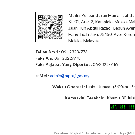
Majlis Perbandaran Hang Tuah Ja
SF-01, Aras 2, Kompleks Melaka Mal
Jalan Tun Abdul Razak - Lebuh Ayer
Hang Tuah Jaya, 75450, Ayer Keroh
Melaka, Malaysia.
Talian Am 1 :
06 - 2323/773
Faks Am:
06 - 2322/778
Faks Pejabat Yang Dipertua:
06-2322/746
e-Mel :
admin@mphtj.gov.my
Waktu Operasi :
Isnin - Jumaat (8:00am - 
Kemaskini Terakhir :
Khamis 30 Jula
Penafian :
Majlis Perbandaran Hang Tuah Jaya (MPH