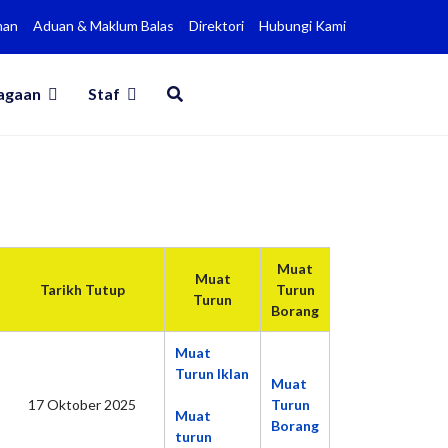
man
Aduan & Maklum Balas
Direktori
Hubungi Kami
agaan
Staf
Muat
Muat
Tarikh Tutup
Turun
Turun
Borang
Muat
Turun Iklan
Muat
17 Oktober 2025
Turun
Muat
Borang
turun