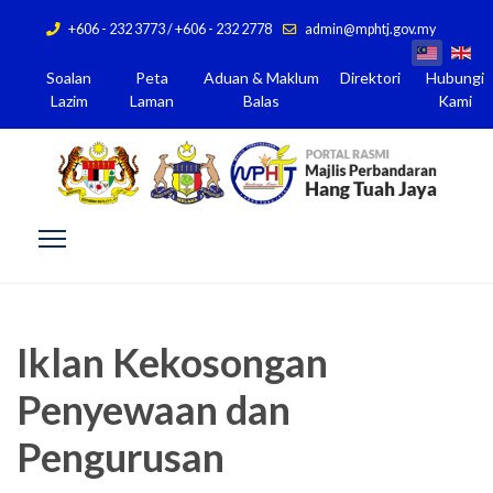
+606 - 232 3773 / +606 - 232 2778
admin@mphtj.gov.my
Soalan
Peta
Aduan & Maklum
Direktori
Hubungi
Lazim
Laman
Balas
Kami
Iklan Kekosongan
Penyewaan dan
Pengurusan