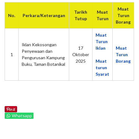
Muat
Tarikh
Muat
No.
Perkara/Keterangan
Turun
Tutup
Turun
Borang
Muat
Turun
Iklan Kekosongan
17
Iklan
Muat
Penyewaan dan
1
Oktober
Turun
Pengurusan Kampung
2025
Muat
Borang
Buku, Taman Botanikal
turun
Syarat
Whatsapp