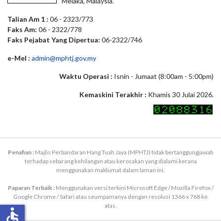
Melaka, Malaysia.
Talian Am 1 :
06 - 2323/773
Faks Am:
06 - 2322/778
Faks Pejabat Yang Dipertua:
06-2322/746
e-Mel :
admin@mphtj.gov.my
Waktu Operasi :
Isnin - Jumaat (8:00am - 5:00pm)
Kemaskini Terakhir :
Khamis 30 Julai 2026.
Penafian :
Majlis Perbandaran Hang Tuah Jaya (MPHTJ) tidak bertanggungjawab
terhadap sebarang kehilangan atau kerosakan yang dialami kerana
menggunakan maklumat dalam laman ini.
Paparan Terbaik :
Menggunakan versi terkini Microsoft Edge / Mozilla Firefox /
Google Chrome / Safari atau seumpamanya dengan resolusi 1366 x 768 ke
atas.
accessible