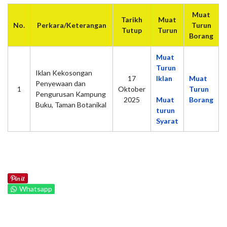
Muat
Tarikh
Muat
No.
Perkara/Keterangan
Turun
Tutup
Turun
Borang
Muat
Turun
Iklan Kekosongan
17
Iklan
Muat
Penyewaan dan
1
Oktober
Turun
Pengurusan Kampung
2025
Muat
Borang
Buku, Taman Botanikal
turun
Syarat
Whatsapp