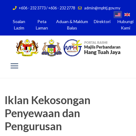
+606 - 232 3773 / +606 - 232 2778
admin@mphtj.gov.my
Soalan
Peta
Aduan & Maklum
Direktori
Hubungi
Lazim
Laman
Balas
Kami
Iklan Kekosongan
Penyewaan dan
Pengurusan