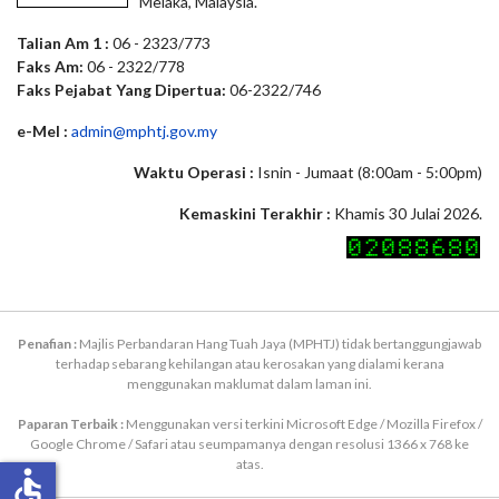
Melaka, Malaysia.
Talian Am 1 :
06 - 2323/773
Faks Am:
06 - 2322/778
Faks Pejabat Yang Dipertua:
06-2322/746
e-Mel :
admin@mphtj.gov.my
Waktu Operasi :
Isnin - Jumaat (8:00am - 5:00pm)
Kemaskini Terakhir :
Khamis 30 Julai 2026.
Penafian :
Majlis Perbandaran Hang Tuah Jaya (MPHTJ) tidak bertanggungjawab
terhadap sebarang kehilangan atau kerosakan yang dialami kerana
menggunakan maklumat dalam laman ini.
Paparan Terbaik :
Menggunakan versi terkini Microsoft Edge / Mozilla Firefox /
Google Chrome / Safari atau seumpamanya dengan resolusi 1366 x 768 ke
atas.
accessible