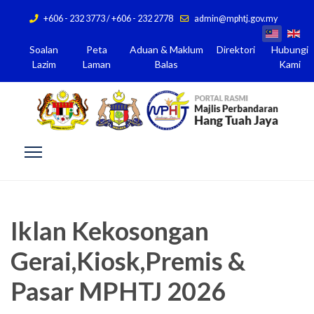
+606 - 232 3773 / +606 - 232 2778
admin@mphtj.gov.my
Soalan
Peta
Aduan & Maklum
Direktori
Hubungi
Lazim
Laman
Balas
Kami
Iklan Kekosongan
Gerai,Kiosk,Premis &
Pasar MPHTJ 2026