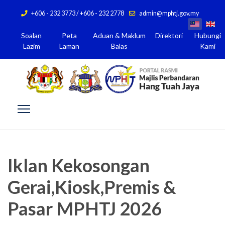
+606 - 232 3773 / +606 - 232 2778
admin@mphtj.gov.my
Soalan
Peta
Aduan & Maklum
Direktori
Hubungi
Lazim
Laman
Balas
Kami
Iklan Kekosongan
Gerai,Kiosk,Premis &
Pasar MPHTJ 2026