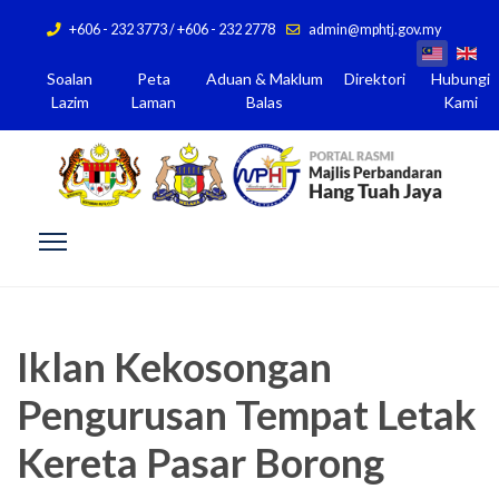
+606 - 232 3773 / +606 - 232 2778
admin@mphtj.gov.my
Soalan
Peta
Aduan & Maklum
Direktori
Hubungi
Lazim
Laman
Balas
Kami
Iklan Kekosongan
Pengurusan Tempat Letak
Kereta Pasar Borong