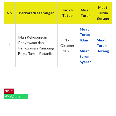
Muat
Tarikh
Muat
No.
Perkara/Keterangan
Turun
Tutup
Turun
Borang
Muat
Turun
Iklan Kekosongan
17
Iklan
Muat
Penyewaan dan
1
Oktober
Turun
Pengurusan Kampung
2025
Muat
Borang
Buku, Taman Botanikal
turun
Syarat
Whatsapp