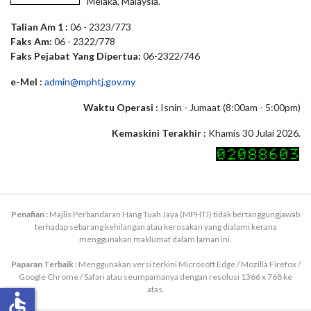
Melaka, Malaysia.
Talian Am 1 :
06 - 2323/773
Faks Am:
06 - 2322/778
Faks Pejabat Yang Dipertua:
06-2322/746
e-Mel :
admin@mphtj.gov.my
Waktu Operasi :
Isnin - Jumaat (8:00am - 5:00pm)
Kemaskini Terakhir :
Khamis 30 Julai 2026.
Penafian :
Majlis Perbandaran Hang Tuah Jaya (MPHTJ) tidak bertanggungjawab
terhadap sebarang kehilangan atau kerosakan yang dialami kerana
menggunakan maklumat dalam laman ini.
Paparan Terbaik :
Menggunakan versi terkini Microsoft Edge / Mozilla Firefox /
Google Chrome / Safari atau seumpamanya dengan resolusi 1366 x 768 ke
atas.
accessible