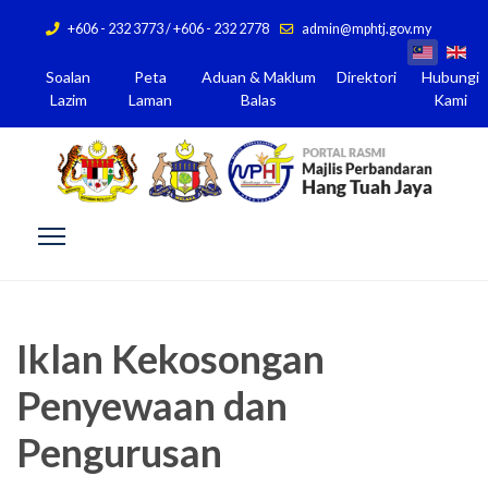
+606 - 232 3773 / +606 - 232 2778
admin@mphtj.gov.my
Soalan
Peta
Aduan & Maklum
Direktori
Hubungi
Lazim
Laman
Balas
Kami
Iklan Kekosongan
Penyewaan dan
Pengurusan