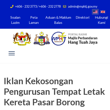
+606 - 232 3773 / +606 - 232 2778
admin@mphtj.gov.my
Soalan
Peta
Aduan & Maklum
Direktori
Hubungi
Lazim
Laman
Balas
Kami
Iklan Kekosongan
Pengurusan Tempat Letak
Kereta Pasar Borong