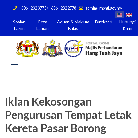
+606 - 232 3773 / +606 - 232 2778
admin@mphtj.gov.my
Soalan
Peta
Aduan & Maklum
Direktori
Hubungi
Lazim
Laman
Balas
Kami
Iklan Kekosongan
Pengurusan Tempat Letak
Kereta Pasar Borong