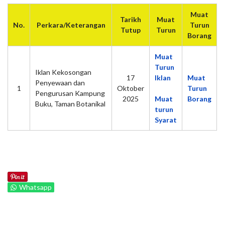
Muat
Tarikh
Muat
No.
Perkara/Keterangan
Turun
Tutup
Turun
Borang
Muat
Turun
Iklan Kekosongan
17
Iklan
Muat
Penyewaan dan
1
Oktober
Turun
Pengurusan Kampung
2025
Muat
Borang
Buku, Taman Botanikal
turun
Syarat
Whatsapp