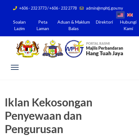
+606 - 232 3773 / +606 - 232 2778
admin@mphtj.gov.my
Soalan
Peta
Aduan & Maklum
Direktori
Hubungi
Lazim
Laman
Balas
Kami
Iklan Kekosongan
Penyewaan dan
Pengurusan