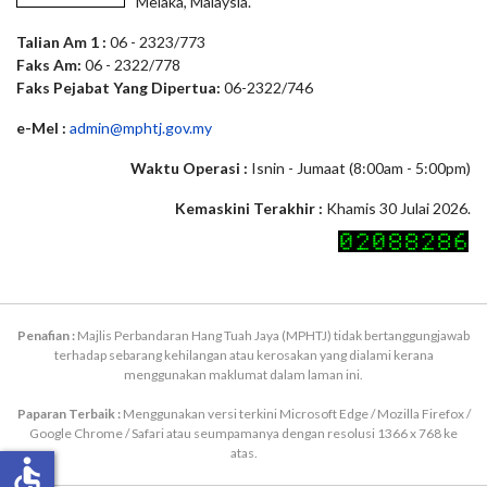
Melaka, Malaysia.
Talian Am 1 :
06 - 2323/773
Faks Am:
06 - 2322/778
Faks Pejabat Yang Dipertua:
06-2322/746
e-Mel :
admin@mphtj.gov.my
Waktu Operasi :
Isnin - Jumaat (8:00am - 5:00pm)
Kemaskini Terakhir :
Khamis 30 Julai 2026.
Penafian :
Majlis Perbandaran Hang Tuah Jaya (MPHTJ) tidak bertanggungjawab
terhadap sebarang kehilangan atau kerosakan yang dialami kerana
menggunakan maklumat dalam laman ini.
Paparan Terbaik :
Menggunakan versi terkini Microsoft Edge / Mozilla Firefox /
Google Chrome / Safari atau seumpamanya dengan resolusi 1366 x 768 ke
atas.
accessible