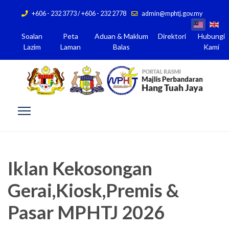
+606 - 232 3773 / +606 - 232 2778
admin@mphtj.gov.my
Soalan
Peta
Aduan & Maklum
Direktori
Hubungi
Lazim
Laman
Balas
Kami
Iklan Kekosongan
Gerai,Kiosk,Premis &
Pasar MPHTJ 2026