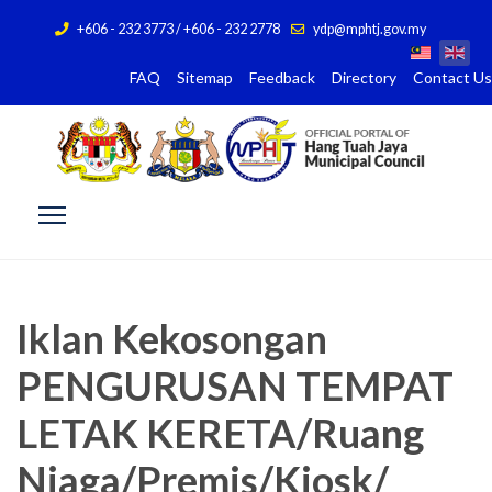
+606 - 232 3773 / +606 - 232 2778
ydp@mphtj.gov.my
FAQ
Sitemap
Feedback
Directory
Contact Us
Iklan Kekosongan
PENGURUSAN TEMPAT
LETAK KERETA/Ruang
Niaga/Premis/Kiosk/