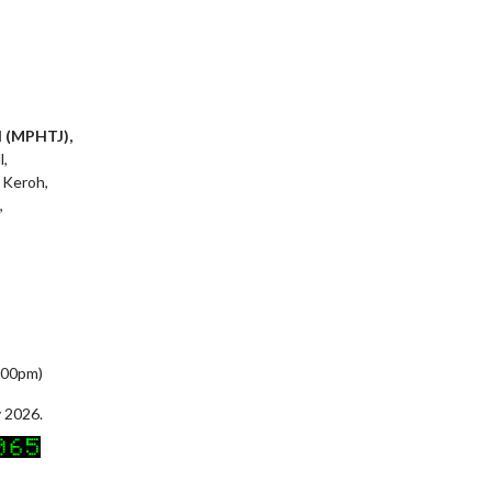
l (MPHTJ),
l,
 Keroh,
,
5:00pm)
 2026.