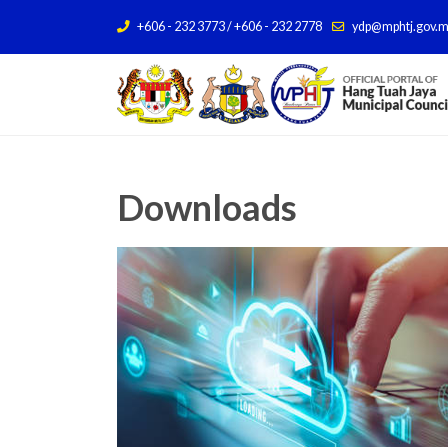
+606 - 232 3773 / +606 - 232 2778
ydp@mphtj.gov.
Downloads