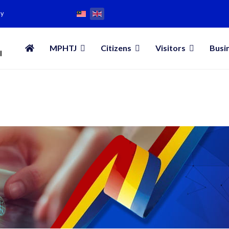
my
MPHTJ
Citizens
Visitors
Busi