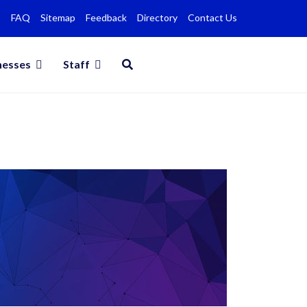
FAQ
Sitemap
Feedback
Directory
Contact Us
nesses
Staff