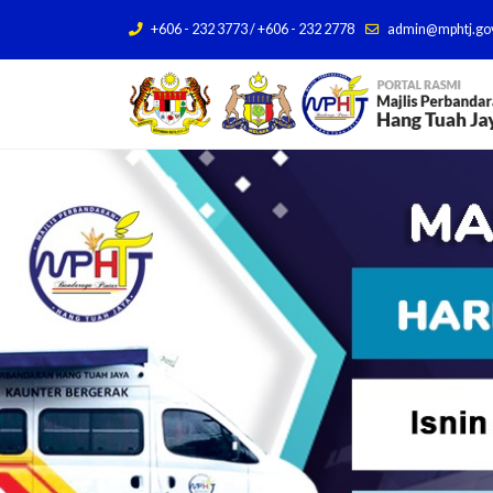
+606 - 232 3773 / +606 - 232 2778
admin@mphtj.go