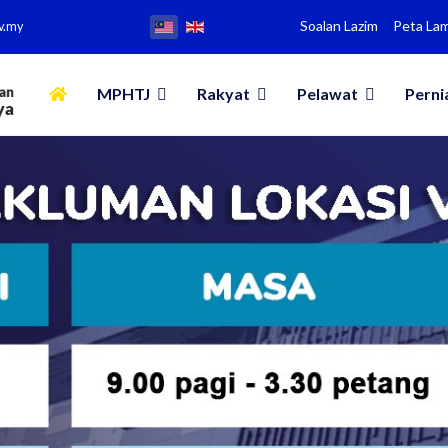
Soalan Lazim
Peta La
v.my
MPHTJ
Rakyat
Pelawat
Perni