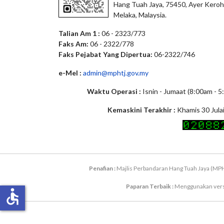
Hang Tuah Jaya, 75450, Ayer Keroh
Melaka, Malaysia.
Talian Am 1 :
06 - 2323/773
Faks Am:
06 - 2322/778
Faks Pejabat Yang Dipertua:
06-2322/746
e-Mel :
admin@mphtj.gov.my
Waktu Operasi :
Isnin - Jumaat (8:00am - 
Kemaskini Terakhir :
Khamis 30 Jula
Penafian :
Majlis Perbandaran Hang Tuah Jaya (MPH
Paparan Terbaik :
Menggunakan versi 
accessible