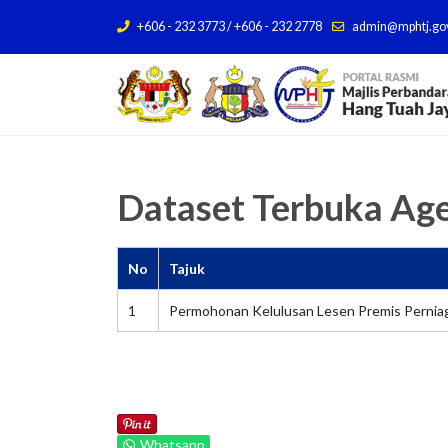
+606 - 232 3773 / +606 - 232 2778
admin@mphtj.go
Dataset Terbuka Age
No
Tajuk
1
Permohonan Kelulusan Lesen Premis Perniag
Whatsapp