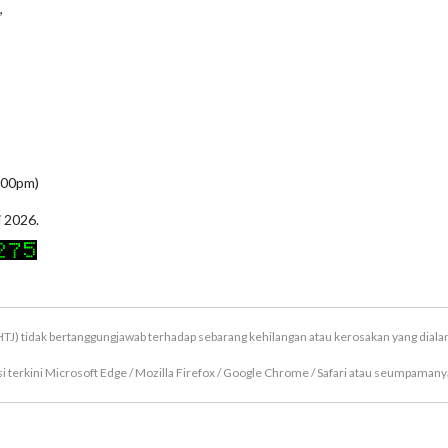
,
5:00pm)
i 2026.
TJ) tidak bertanggungjawab terhadap sebarang kehilangan atau kerosakan yang dial
terkini Microsoft Edge / Mozilla Firefox / Google Chrome / Safari atau seumpamanya
Hakcipta Terpelihara © 2026 Majlis Perbandaran Hang Tuah Jaya (MPHTJ)