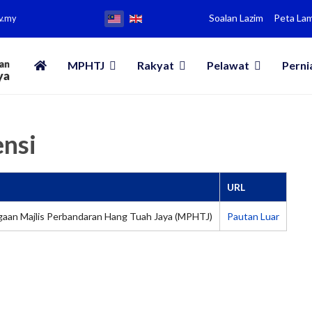
Soalan Lazim
Peta La
v.my
MPHTJ
Rakyat
Pelawat
Perni
nsi
URL
aan Majlis Perbandaran Hang Tuah Jaya (MPHTJ)
Pautan Luar