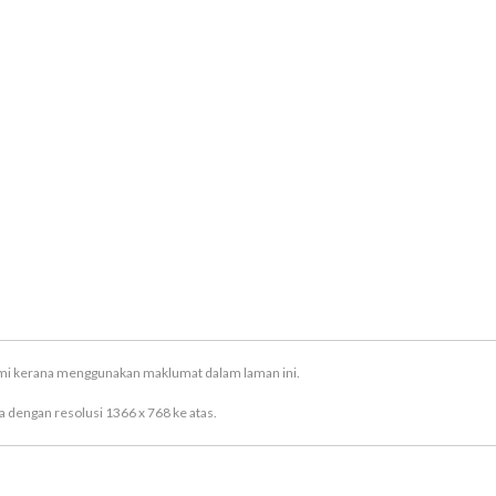
ami kerana menggunakan maklumat dalam laman ini.
 dengan resolusi 1366 x 768 ke atas.