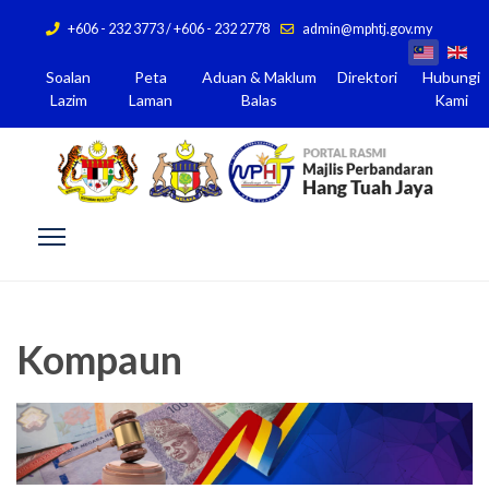
+606 - 232 3773 / +606 - 232 2778
admin@mphtj.gov.my
Soalan
Peta
Aduan & Maklum
Direktori
Hubungi
Lazim
Laman
Balas
Kami
Kompaun