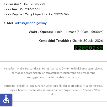
Talian Am 1 :
06 - 2323/773
Faks Am:
06 - 2322/778
Faks Pejabat Yang Dipertua:
06-2322/746
e-Mel :
admin@mphtj.gov.my
Waktu Operasi :
Isnin - Jumaat (8:00am - 5:00pm)
Kemaskini Terakhir :
Khamis 30 Julai 2026.
Penafian :
Majlis Perbandaran Hang Tuah Jaya (MPHTJ) tidak bertanggungjawab
terhadap sebarang kehilangan atau kerosakan yang dialami kerana
menggunakan maklumat dalam laman ini.
Paparan Terbaik :
Menggunakan versi terkini Microsoft Edge / Mozilla Firefox /
Google Chrome / Safari atau seumpamanya dengan resolusi 1366 x 768 ke
atas.
accessible