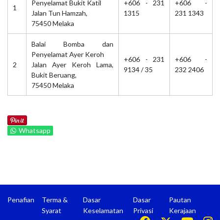
Penyelamat Bukit Katil
+606 - 231
+606 -
1
Jalan Tun Hamzah,
1315
231 1343
75450 Melaka
Balai Bomba dan
Penyelamat Ayer Keroh
+606 - 231
+606 -
2
Jalan Ayer Keroh Lama,
9134 / 35
232 2406
Bukit Beruang,
75450 Melaka
Whatsapp
Penafian
Terma &
Dasar
Dasar
Pautan
Syarat
Keselamatan
Privasi
Kerajaan