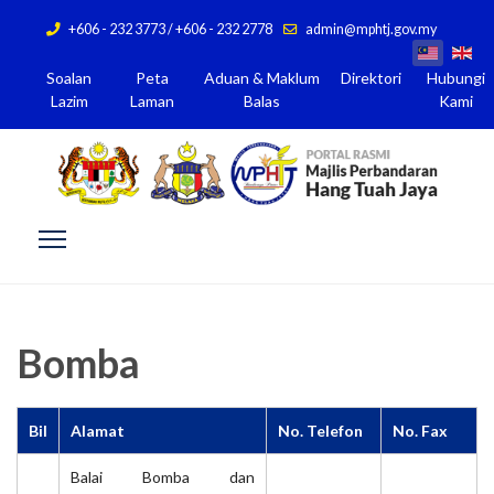
+606 - 232 3773 / +606 - 232 2778
admin@mphtj.gov.my
Soalan
Peta
Aduan & Maklum
Direktori
Hubungi
Lazim
Laman
Balas
Kami
Bomba
Bil
Alamat
No. Telefon
No. Fax
Balai Bomba dan