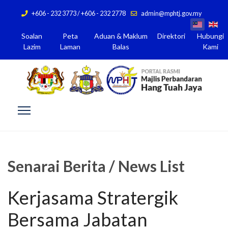
+606 - 232 3773 / +606 - 232 2778
admin@mphtj.gov.my
Soalan
Peta
Aduan & Maklum
Direktori
Hubungi
Lazim
Laman
Balas
Kami
Senarai Berita / News List
Kerjasama Stratergik
Bersama Jabatan