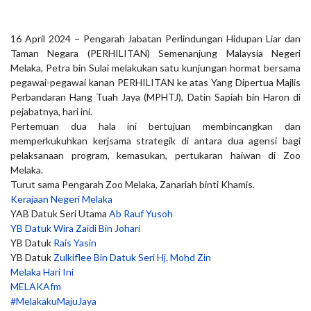
16 April 2024 – Pengarah Jabatan Perlindungan Hidupan Liar dan
Taman Negara (PERHILITAN) Semenanjung Malaysia Negeri
Melaka, Petra bin Sulai melakukan satu kunjungan hormat bersama
pegawai-pegawai kanan PERHILITAN ke atas Yang Dipertua Majlis
Perbandaran Hang Tuah Jaya (MPHTJ), Datin Sapiah bin Haron di
pejabatnya, hari ini.
Pertemuan dua hala ini bertujuan membincangkan dan
memperkukuhkan kerjsama strategik di antara dua agensi bagi
pelaksanaan program, kemasukan, pertukaran
haiwan di Zoo
Melaka.
Turut sama Pengarah Zoo Melaka, Zanariah binti Khamis.
Kerajaan Negeri Melaka
YAB Datuk Seri Utama
Ab Rauf Yusoh
YB Datuk Wira Zaidi Bin Johari
YB Datuk
Rais Yasin
YB Datuk
Zulkiflee Bin Datuk Seri Hj. Mohd Zin
Melaka Hari Ini
MELAKAfm
#MelakakuMajuJaya