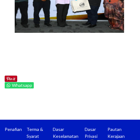
Whatsapp
Penafian
Terma &
Dasar
Dasar
Pautan
Syarat
Keselamatan
Privasi
Kerajaan