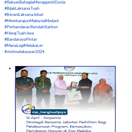
#RakyatBahagiaMenggamitDunia
#BijakLaksanaTuah
#BeraniLaksanaJebat
#MembangunMalaysiaMadani
#PerbandaranRendahKarbon
#HangTuahJaya
#BandarayaPintar
#ManaLagiMelakaLer
#visitmelakayear2024