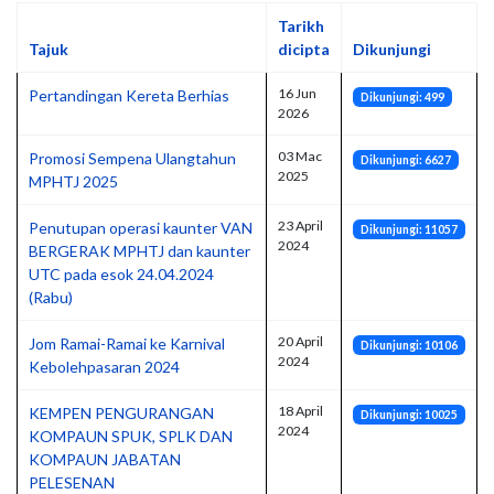
Tarikh
Tajuk
dicipta
Dikunjungi
16 Jun
Pertandingan Kereta Berhias
Dikunjungi: 499
2026
03 Mac
Promosi Sempena Ulangtahun
Dikunjungi: 6627
2025
MPHTJ 2025
23 April
Penutupan operasi kaunter VAN
Dikunjungi: 11057
2024
BERGERAK MPHTJ dan kaunter
UTC pada esok 24.04.2024
(Rabu)
20 April
Jom Ramai-Ramai ke Karnival
Dikunjungi: 10106
2024
Kebolehpasaran 2024
18 April
KEMPEN PENGURANGAN
Dikunjungi: 10025
2024
KOMPAUN SPUK, SPLK DAN
KOMPAUN JABATAN
PELESENAN