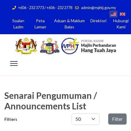
+606 - 232 3773 / +606 - 232 2778
admin@mphtj.gov.my
Soalan
Peta
Aduan & Maklum
Direktori
Hubungi
Lazim
Laman
Balas
Kami
Senarai Pengumuman /
Announcements List
Papar #
Filter
Filters