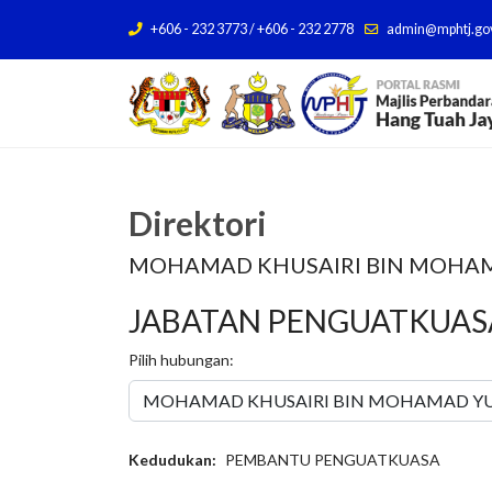
+606 - 232 3773 / +606 - 232 2778
admin@mphtj.go
Direktori
MOHAMAD KHUSAIRI BIN MOHA
JABATAN PENGUATKUASA
Pilih hubungan:
Kedudukan:
PEMBANTU PENGUATKUASA