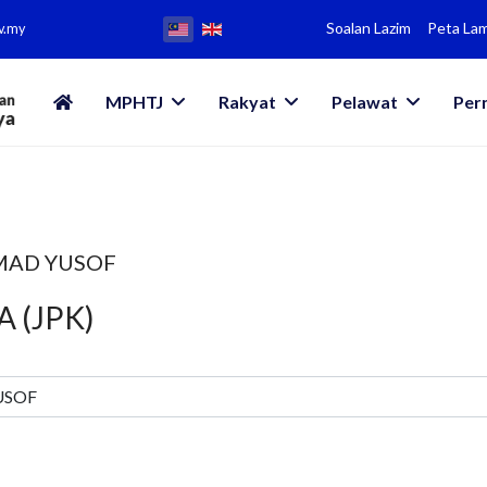
Soalan Lazim
Peta La
v.my
MPHTJ
Rakyat
Pelawat
Per
MAD YUSOF
 (JPK)