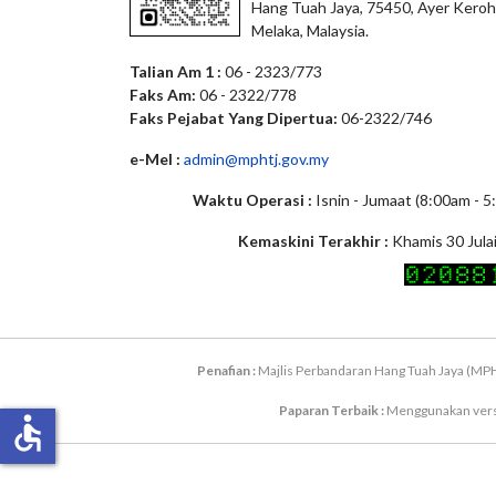
Hang Tuah Jaya, 75450, Ayer Keroh
Melaka, Malaysia.
Talian Am 1 :
06 - 2323/773
Faks Am:
06 - 2322/778
Faks Pejabat Yang Dipertua:
06-2322/746
e-Mel :
admin@mphtj.gov.my
Waktu Operasi :
Isnin - Jumaat (8:00am - 
Kemaskini Terakhir :
Khamis 30 Jula
Penafian :
Majlis Perbandaran Hang Tuah Jaya (MPH
Paparan Terbaik :
Menggunakan versi 
accessible