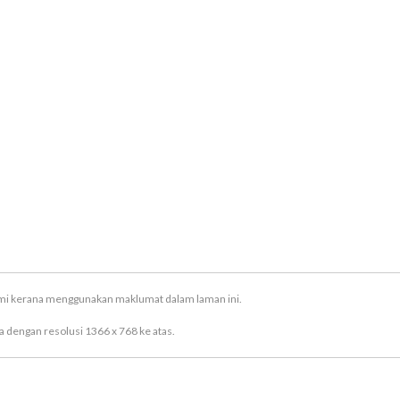
ami kerana menggunakan maklumat dalam laman ini.
 dengan resolusi 1366 x 768 ke atas.