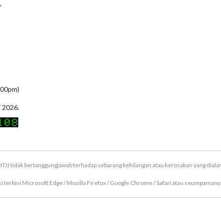
,
5:00pm)
i 2026.
TJ) tidak bertanggungjawab terhadap sebarang kehilangan atau kerosakan yang dial
terkini Microsoft Edge / Mozilla Firefox / Google Chrome / Safari atau seumpamanya
Hakcipta Terpelihara © 2026 Majlis Perbandaran Hang Tuah Jaya (MPHTJ)