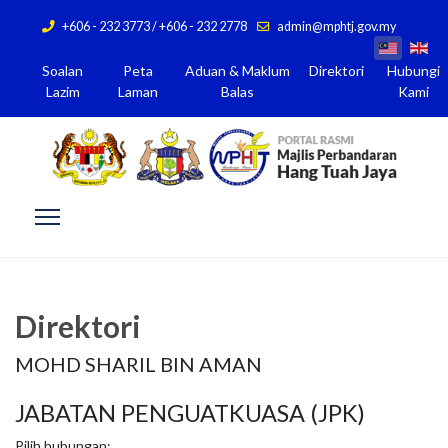
+606 - 232 3773 / +606 - 232 2778
admin@mphtj.gov.my
Soalan
Peta
Aduan & Maklum
Direktori
Hubungi
Lazim
Laman
Balas
Kami
Direktori
MOHD SHARIL BIN AMAN
JABATAN PENGUATKUASA (JPK)
Pilih hubungan: