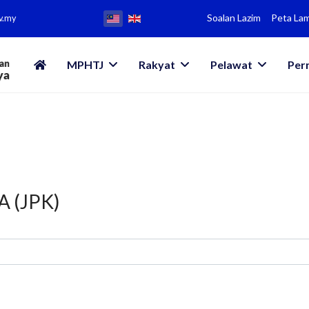
Soalan Lazim
Peta La
v.my
MPHTJ
Rakyat
Pelawat
Per
 (JPK)