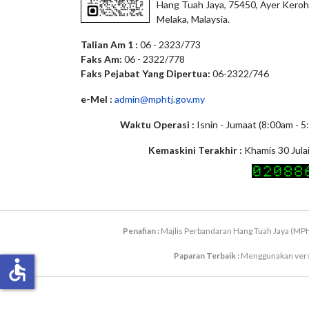
Hang Tuah Jaya, 75450, Ayer Keroh
Melaka, Malaysia.
Talian Am 1 :
06 - 2323/773
Faks Am:
06 - 2322/778
Faks Pejabat Yang Dipertua:
06-2322/746
e-Mel :
admin@mphtj.gov.my
Waktu Operasi :
Isnin - Jumaat (8:00am - 
Kemaskini Terakhir :
Khamis 30 Jula
Penafian :
Majlis Perbandaran Hang Tuah Jaya (MPH
Paparan Terbaik :
Menggunakan versi 
accessible