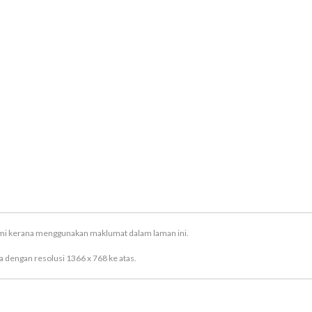
ami kerana menggunakan maklumat dalam laman ini.
 dengan resolusi 1366 x 768 ke atas.