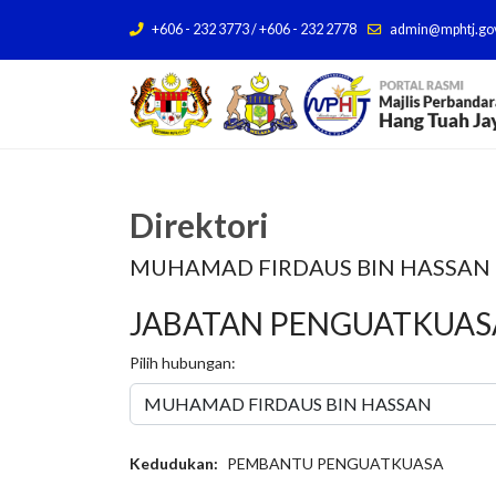
+606 - 232 3773 / +606 - 232 2778
admin@mphtj.go
Direktori
MUHAMAD FIRDAUS BIN HASSAN
JABATAN PENGUATKUASA
Pilih hubungan:
Kedudukan:
PEMBANTU PENGUATKUASA