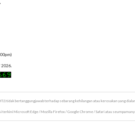
,
5:00pm)
i 2026.
TJ) tidak bertanggungjawab terhadap sebarang kehilangan atau kerosakan yang dial
terkini Microsoft Edge / Mozilla Firefox / Google Chrome / Safari atau seumpamanya
Hakcipta Terpelihara © 2026 Majlis Perbandaran Hang Tuah Jaya (MPHTJ)