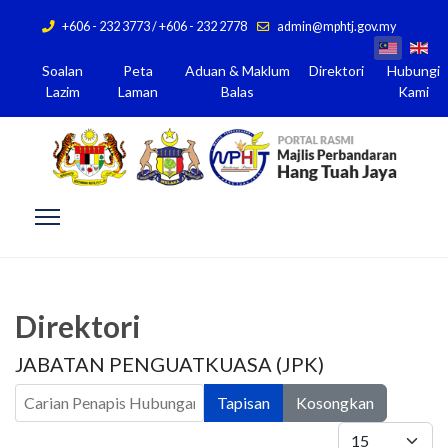
+606 - 232 3773 / +606 - 232 2778
admin@mphtj.gov.my
Soalan
Peta
Aduan & Maklum
Direktori
Hubungi
Lazim
Laman
Balas
Kami
Direktori
JABATAN PENGUATKUASA (JPK)
Carian Penapis Hubungan
Tapisan
Kosongkan
Papar #