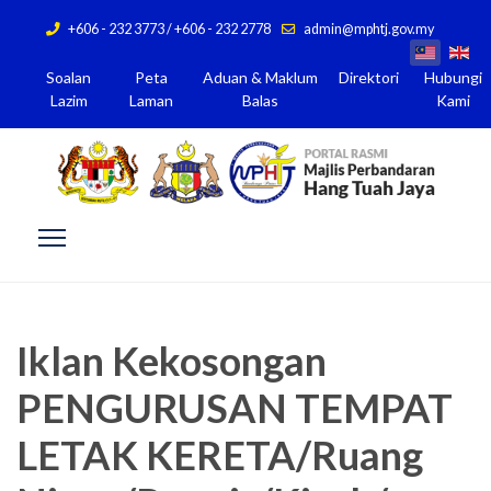
+606 - 232 3773 / +606 - 232 2778
admin@mphtj.gov.my
Soalan
Peta
Aduan & Maklum
Direktori
Hubungi
Lazim
Laman
Balas
Kami
Iklan Kekosongan
PENGURUSAN TEMPAT
LETAK KERETA/Ruang