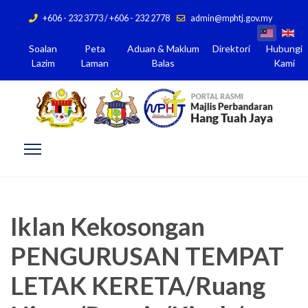
+606 - 232 3773 / +606 - 232 2778
admin@mphtj.gov.my
Soalan
Peta
Aduan & Maklum
Direktori
Hubungi
Lazim
Laman
Balas
Kami
Iklan Kekosongan
PENGURUSAN TEMPAT
LETAK KERETA/Ruang