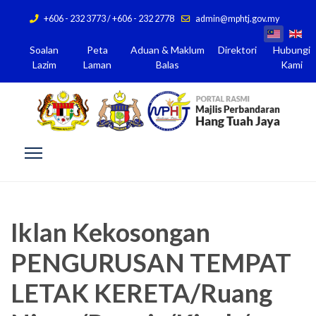
+606 - 232 3773 / +606 - 232 2778
admin@mphtj.gov.my
Soalan
Peta
Aduan & Maklum
Direktori
Hubungi
Lazim
Laman
Balas
Kami
Iklan Kekosongan
PENGURUSAN TEMPAT
LETAK KERETA/Ruang