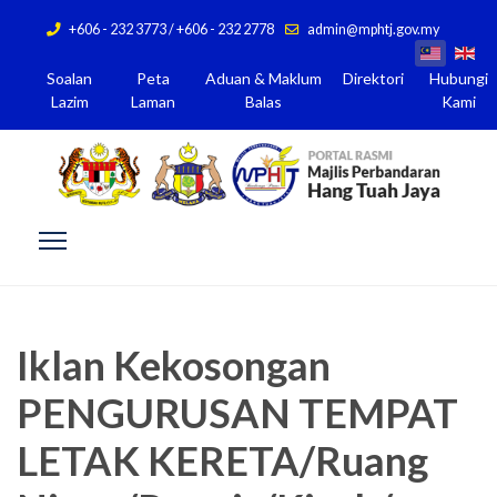
+606 - 232 3773 / +606 - 232 2778
admin@mphtj.gov.my
Soalan
Peta
Aduan & Maklum
Direktori
Hubungi
Lazim
Laman
Balas
Kami
Iklan Kekosongan
PENGURUSAN TEMPAT
LETAK KERETA/Ruang