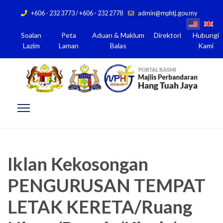
+606 - 232 3773 / +606 - 232 2778
admin@mphtj.gov.my
Soalan
Peta
Aduan & Maklum
Direktori
Hubungi
Lazim
Laman
Balas
Kami
Iklan Kekosongan
PENGURUSAN TEMPAT
LETAK KERETA/Ruang