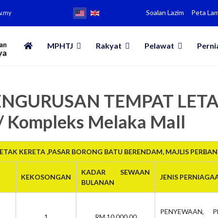
Soalan Lazim
Peta La
v.my
MPHTJ
Rakyat
Pelawat
Perni
 PENGURUSAN TEMPAT LET
/ Kompleks Melaka Mall
TAK KERETA ,PASAR BORONG BATU BERENDAM, MAJLIS PERBA
KADAR SEWAAN
KEKOSONGAN
JENIS PERNIAGA
BULANAN
PENYEWAAN, P
1
RM 10,000.00