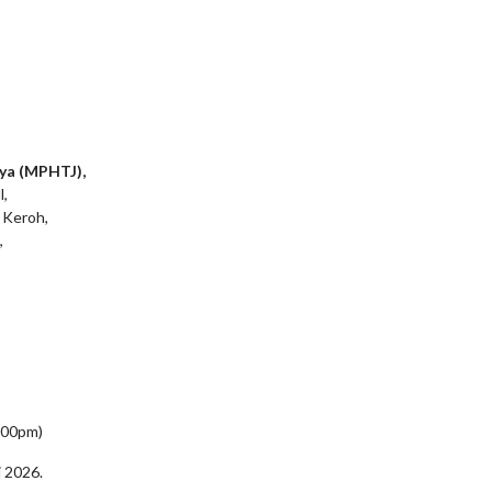
ya (MPHTJ),
l,
 Keroh,
,
5:00pm)
i 2026.