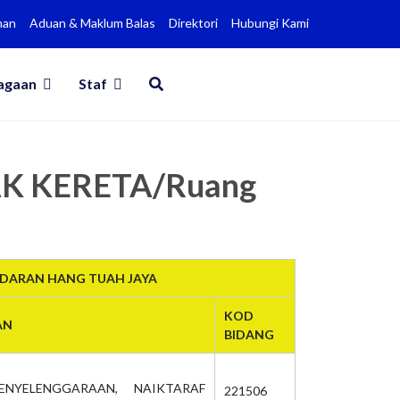
man
Aduan & Maklum Balas
Direktori
Hubungi Kami
agaan
Staf
AK KERETA/Ruang
NDARAN HANG TUAH JAYA
KOD
AN
BIDANG
ENYELENGGARAAN, NAIKTARAF
221506