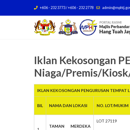
+606 - 232 3773 / +606 - 232 2778
admin@mphtj.go
Iklan Kekosongan
Niaga/Premis/Kiosk
IKLAN KEKOSONGAN PENGURUSAN TEMPAT LE
BIL
NAMA DAN LOKASI
NO. LOT/MUKIM
LOT 27119
TAMAN MERDEKA
1