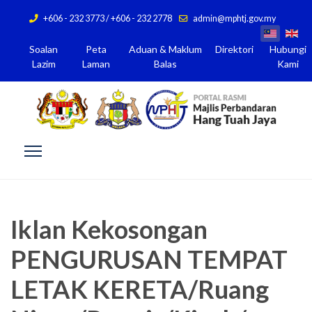
+606 - 232 3773 / +606 - 232 2778
admin@mphtj.gov.my
Soalan
Peta
Aduan & Maklum
Direktori
Hubungi
Lazim
Laman
Balas
Kami
Iklan Kekosongan
PENGURUSAN TEMPAT
LETAK KERETA/Ruang